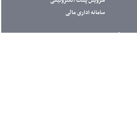
سرویس پست الکترونیکی
سامانه اداری مالی
اطلاع رسانی
کنفرانس و همایشها
آیین نامه ها و بخش نامه ها
آمار بازدیدها
امروز
: 1679
دیروز
: 3284
مجموعا
: 763142