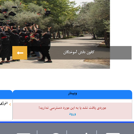
کانون دانش آموختگان
وبینار
انرژی
موردی يافت نشد یا به این مورد دسترسی ندارید!
ورود