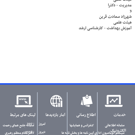
مدیریت - دکترا
3
شهرزاد سعادت قرین
هیئت علمی
آموزش بهداشت - کارشناسی ارشد
خدمات
اطلاع رسانی
آمار بازدیدها
لینک های مرتبط
امروز
: 707
سامانه اطلاعاتی
کنفرانس و همایشها
سامانه جامع همای رحمت
الکترونیک
دیروز
: 2558
سیستم اتوماسیون اداری
آیین نامه ها و بخش نامه ها
دفتر مقام معظم رهبری