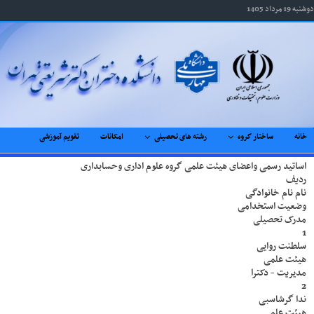
دوشنبه 19 مرداد 1405
خانه
ساختار گروه
رشته های تحصیلی
امکانات
تقویم آموزشی
اساتید رسمی واعضای هیئت علمی گروه علوم اداری وحسابداری
ردیف
نام نام خانوادگی
وضعیت استخدامی
مدرک تحصیلی
1
سلطنت روایی
هیئت علمی
مدیریت - دکترا
2
ندا گرشاسبی
هیئت علمی