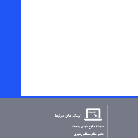
لینک های مرتبط
سامانه جامع همای رحمت
دفتر مقام معظم رهبری