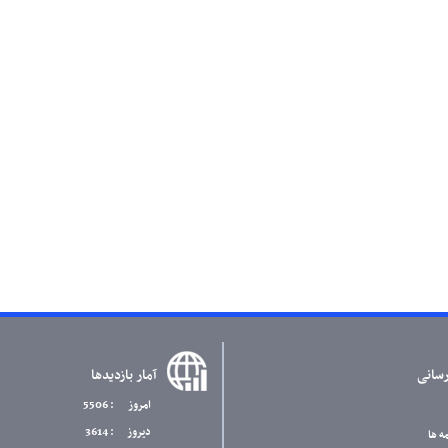
رسانی
آمار بازدیدها
امروز
: 5506
دیروز
: 3614
ه ها