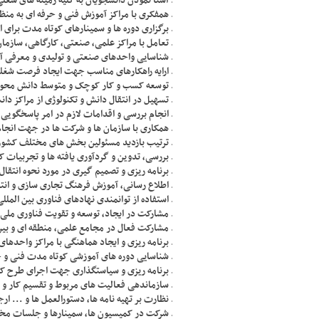
آشنا نمودن دانشجویان به کلیه زمینه های شغل
همفکری با مراکز آموزش فنی و حرفه ای به منظو
برگزاری دوره ها و سمینارهای کوتاه مدت برای
تعامل با مراکز علمی، صنعتی، کارگاهی، سازما
شناسایی واحدهای صنعتی و تولیدی و معرفی آنه
ارایه راهکارهای مناسب جهت ایجاد فرصت شغلی
توسعه کسب و کار کوچک و متوسط دانش محو
تسهیل در انتقال دانش و تکنولوژی از مراکز دان
انجام بررسی و اقدامات لازم در امر پاسخگویی ب
همکاری با سازمان ها و شرکت ها در جهت انجا
ترتیب بازدید مسئولین بخش های مختلف کشور 
بررسی، تدوین و گردآوری یافته ها و تجربیات 
برنامه ریزی و تصمیم گیری در مورد نحوه انتقا
اطلاع رسانی، آموزش فرهنگ تجاری سازی و انتق
استفاده از توانمندی نهادهای فناوری بین الملل
مشارکت در ایجاد، توسعه و تقویت فناوری ملی 
مشارکت فعال در مجامع علمی، منطقه ای و بین ا
برنامه ریزی و ایجاد هماهنگی با مراکز واحده
شناسایی دوره های آموزشی کوتاه مدت فنی و ح
برنامه ریزی و سیاستگذاری جهت اجرای طرح کار
سازماندهی فعالیت های مربوط و تقسیم کار و
نظارت بر تهیه نامه ها، دستورالعمل ها و ... ا
شرکت در کمیسیون ها، سمینارها و جلسات مخ