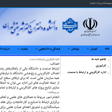
جمعه 16 مرداد 1405
خانه
آموزش
پژوهش
فرهنگی و دانشجویی
مهارت
درباره دا
تفاهم نامه ها
اداره کارآفرینی و ارتباط با صنعت
ا
هداف:
کارآموزی
ارتباط صنعت و دانشگاه یکی از راهکارهای رشد
اداره کارآفرینی و ارتباط با صنعت
اهداف کارآفرینی و پژوهشی دانشگاه با نیازها
همه سازمان هایی است که برای ارتقای سطح کی
از جمله فعالیت های این اداره می توان به ان
سازی نتایج پروژه های کارآفرینی و ارتباط و تع
شرح وظایف:
انجام امور مربوط به همکاری های علمی و تحق
برقراری ارتباط با صنایع و کارخانجات برای عق
سیاستگذاری و تشویق اعضای هیأت علمی برای ا